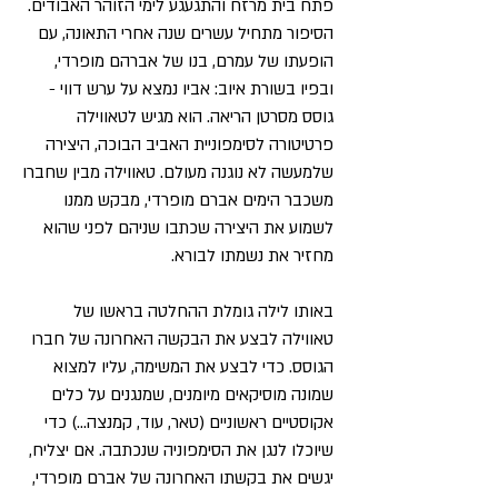
פתח בית מרזח והתגעגע לימי הזוהר האבודים.
הסיפור מתחיל עשרים שנה אחרי התאונה, עם
הופעתו של עמרם, בנו של אברהם מופרדי,
ובפיו בשורת איוב: אביו נמצא על ערש דווי -
גוסס מסרטן הריאה. הוא מגיש לטאווילה
פרטיטורה לסימפוניית האביב הבוכה, היצירה
שלמעשה לא נוגנה מעולם. טאווילה מבין שחברו
משכבר הימים אברם מופרדי, מבקש ממנו
לשמוע את היצירה שכתבו שניהם לפני שהוא
מחזיר את נשמתו לבורא.
באותו לילה גומלת ההחלטה בראשו של
טאווילה לבצע את הבקשה האחרונה של חברו
הגוסס. כדי לבצע את המשימה, עליו למצוא
שמונה מוסיקאים מיומנים, שמנגנים על כלים
אקוסטיים ראשוניים (טאר, עוד, קמנצה...) כדי
שיוכלו לנגן את הסימפוניה שנכתבה. אם יצליח,
יגשים את בקשתו האחרונה של אברם מופרדי,