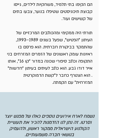
הם הקימו בתי תלמיד, משחקיות לילדים, גייסו
קבוצת תיכוניסטים שטיפלו בנוער, צבעו בתים
של קשישים ועוד.
תורתי היה ממקימי ומהכותבים המרכזיים של
העיתון "הפטיש", שפעל בשנים 1989–1993,
שהתמקד בביקורת חברתית. הוא פרסם בו
ראיונות עומק ראשונים של הזמרים המזרחים בני
התקופה וכתב סיפורי שכונה במדור "קו 16", אותו
אייר דודו גבע. הוא כתב לעיתים בעיתון "חדשות"
. הוא הצטרף כחבר ל"קשת הדמוקרטית
המזרחית" עם הקמתה.
חזרה לרשימת הסרטים
נשמח לארח אירועים נוספים כאלו של מפגש יוצר
וסרטו. זה נתן לנו הזדמנות להכיר את תעשיית
הקולנוע הישראלית ממקור ראשון, ולהעמיק
בנושאי חברה משמעותיים.