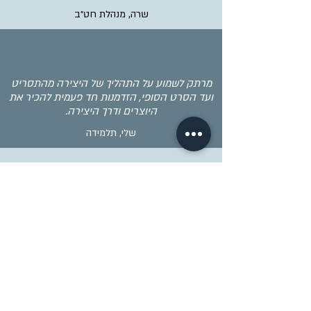
שרה, מנהלת חט״ב
מרתק לשמוע על התהליך של היצירה מהתסריט
ועד הסרט הסופי, הזדמנות חד פעמית להכיר את
היוצרים ודרך היצירה.
שלי, תלמידה
המפגש עם השחקנים/מפיק/במאי הוא מפגש
מעשיר ומעמיק את ההבנה של הנושא. חוויה לכל
גיל.
אבי, רכז תרבות